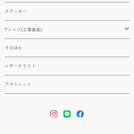
グリップバンパーケース
ステッカー
背面ガラスケース
Tシャツ(工場直送)
ハードケース
lovable color LOGO Tシャツ
そのほか
ホワイト系
TPUケース
edition LOGO Tシャツ
レザークラフト
シルバー・グレー系
その他
アウトレット
レッド・オレンジ・ブラウン系
ブルー系
グリーン系