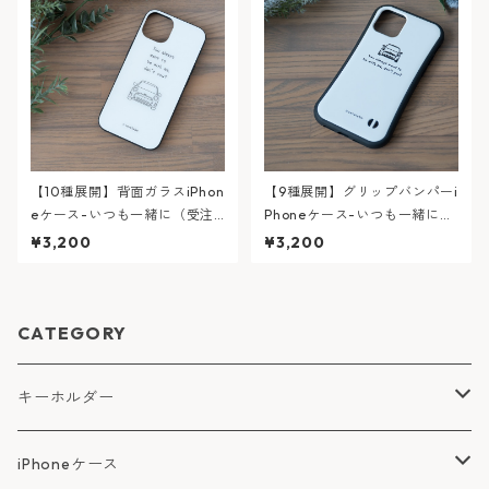
【10種展開】背面ガラスiPhon
【9種展開】グリップバンパーi
eケース-いつも一緒に（受注
Phoneケース-いつも一緒に
生産）
（受注生産）
¥3,200
¥3,200
CATEGORY
キーホルダー
その他
iPhoneケース